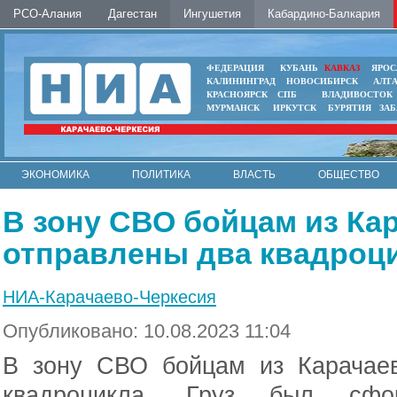
РСО-Алания
Дагестан
Ингушетия
Кабардино-Балкария
ФЕДЕРАЦИЯ
КУБАНЬ
КАВКАЗ
ЯРОС
КАЛИНИНГРАД
НОВОСИБИРСК
АЛТ
КРАСНОЯРСК
СПБ
ВЛАДИВОСТОК
МУРМАНСК
ИРКУТСК
БУРЯТИЯ
ЗА
ЭКОНОМИКА
ПОЛИТИКА
ВЛАСТЬ
ОБЩЕСТВО
АВТО
КОНТАКТЫ
В зону СВО бойцам из Ка
отправлены два квадроц
НИА-Карачаево-Черкесия
Опубликовано: 10.08.2023 11:04
В зону СВО бойцам из Карачаев
квадроцикла. Груз был сф