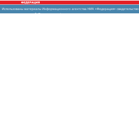
Использованы материалы Информационного агентства НИА «Федерация» свидетельство И
массовых коммуникаций (Роскомнадзор)