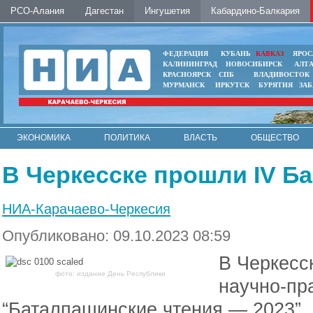
РСО-Алания
Дагестан
Ингушетия
Кабардино-Балкария
ФЕДЕРАЦИЯ
КУБАНЬ
КАВКАЗ
ЯРОС
КАЛИНИНГРАД
НОВОСИБИРСК
АЛТ
КРАСНОЯРСК
СПБ
ВЛАДИВОСТОК
МУРМАНСК
ИРКУТСК
БУРЯТИЯ
ЗА
ЭКОНОМИКА
ПОЛИТИКА
ВЛАСТЬ
ОБЩЕСТВО
АВТО
КОНТАКТЫ
В Черкесске прошли IV Б
НИА-Карачаево-Черкесия
Опубликовано: 09.10.2023 08:59
В Черкесс
фото: издание День Республики
научно-пр
“Баталпашинские чтения — 2023”.