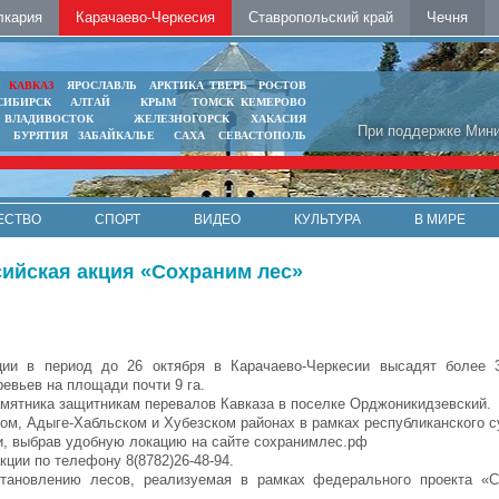
лкария
Карачаево-Черкесия
Ставропольский край
Чечня
Ь
КАВКАЗ
ЯРОСЛАВЛЬ
АРКТИКА
ТВЕРЬ
РОСТОВ
СИБИРСК
АЛТАЙ
КРЫМ
ТОМСК
КЕМЕРОВО
ВЛАДИВОСТОК
ЖЕЛЕЗНОГОРСК
ХАКАСИЯ
При поддержке Мини
БУРЯТИЯ
ЗАБАЙКАЛЬЕ
САХА
СЕВАСТОПОЛЬ
ЕСТВО
СПОРТ
ВИДЕО
КУЛЬТУРА
В МИРЕ
сийская акция «Сохраним лес»
ции в период до 26 октября в Карачаево-Черкесии высадят более 
евьев на площади почти 9 га.
амятника защитникам перевалов Кавказа в поселке Орджоникидзевский.
ом, Адыге-Хабльском и Хубезском районах в рамках республиканского с
, выбрав удобную локацию на сайте сохранимлес.рф
ции по телефону 8(8782)26-48-94.
становлению лесов, реализуемая в рамках федерального проекта «С