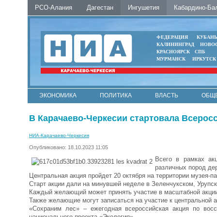
РСО-Алания
Дагестан
Ингушетия
Кабардино-Ба
ФЕДЕРАЦИЯ
КУБАН
КАЛИНИНГРАД
НОВО
КРАСНОЯРСК
СПБ
МУРМАНСК
ИРКУТСК
ЭКОНОМИКА
ПОЛИТИКА
ВЛАСТЬ
ОБЩ
В Карачаево-Черкесии стартовала Всерос
НИА-Карачаево-Черкесия
Опубликовано: 18.10.2023 11:05
Всего в рамках ак
различных пород дер
Центральная акция пройдет 20 октября на территории музея-п
Старт акции дали на минувшей неделе в Зеленчукском, Урупск
Каждый желающий может принять участие в масштабной акции
Также желающие могут записаться на участие к центральной ак
«Сохраним лес» – ежегодная всероссийская акция по вос
национального проекта «Экология».