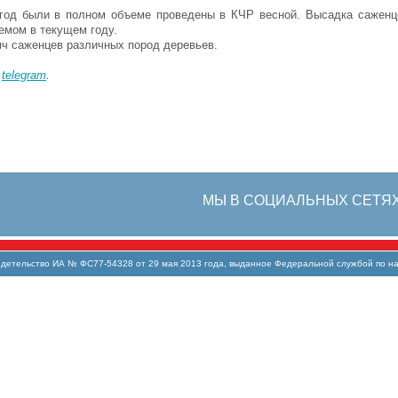
год были в полном объеме проведены в КЧР весной. Высадка саженц
емом в текущем году.
яч саженцев различных пород деревьев.
в
telegram
.
МЫ В СОЦИАЛЬНЫХ СЕТЯ
тельство ИА № ФС77-54328 от 29 мая 2013 года, выданное Федеральной службой по над