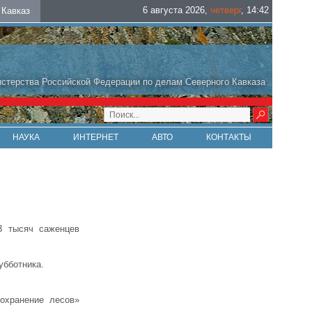
6 августа 2026
,
четверг
,
14
:
42
Кавказ
стерства Российской Федерации по делам Северного Кавказа
НАУКА
ИНТЕРНЕТ
АВТО
КОНТАКТЫ
3 тысяч саженцев
убботника.
охранение лесов»