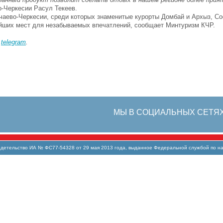
о-Черкесии Расул Текеев.
чаево-Черкесии, среди которых знаменитые курорты Домбай и Архыз, С
ейших мест для незабываемых впечатлений, сообщает Минтуризм КЧР.
в
telegram
.
МЫ В СОЦИАЛЬНЫХ СЕТЯ
тельство ИА № ФС77-54328 от 29 мая 2013 года, выданное Федеральной службой по над