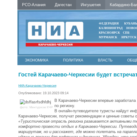
РСО-Алания
Дагестан
Ингушетия
Кабардино-Ба
ФЕДЕРАЦИЯ
КУБАН
КАЛИНИНГРАД
НОВО
КРАСНОЯРСК
СПБ
МУРМАНСК
ИРКУТСК
ЭКОНОМИКА
ПОЛИТИКА
ВЛАСТЬ
ОБЩ
Гостей Карачаево-Черкесии будет встреча
НИА-Карачаево-Черкесия
Опубликовано: 19.10.2023 09:14
В Карачаево-Черкесии впервые заработала
по региону.
фото: Минтуризм КЧР
В онлайн-путеводителе туристы найдут инф
Карачаево-Черкесии, получат рекомендации и ценные советы о
«Туристическая отрасль региона развивается активными те
комфортно провести отдых в Карачаево-Черкесии. Путевод
маршрутам, но и расскажет, где можно полетать на парапл
удачные локации для рафтинга и джипинга. Убежден, что со