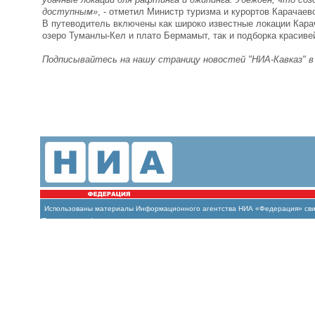
доступным»
, - отметил Министр туризма и курортов Карачаев
В путеводитель включены как широко известные локации Кара
озеро Туманлы-Кел и плато Бермамыт, так и подборка красив
Подписывайтесь на нашу страницу новостей "НИА-Кавказ" 
Использованы материалы Информационного агентства НИА «Федерация» свиде
(Роскомнадзор)