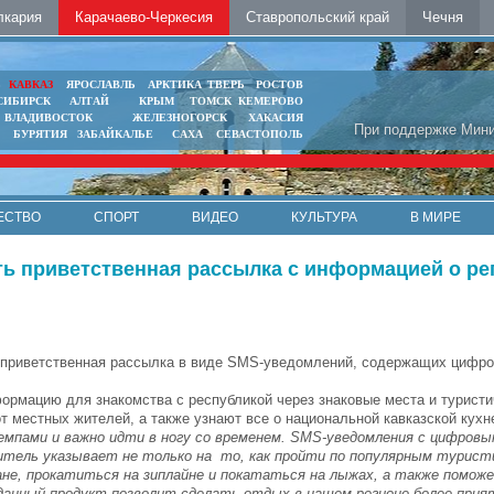
лкария
Карачаево-Черкесия
Ставропольский край
Чечня
Ь
КАВКАЗ
ЯРОСЛАВЛЬ
АРКТИКА
ТВЕРЬ
РОСТОВ
СИБИРСК
АЛТАЙ
КРЫМ
ТОМСК
КЕМЕРОВО
ВЛАДИВОСТОК
ЖЕЛЕЗНОГОРСК
ХАКАСИЯ
При поддержке Мини
БУРЯТИЯ
ЗАБАЙКАЛЬЕ
САХА
СЕВАСТОПОЛЬ
ЕСТВО
СПОРТ
ВИДЕО
КУЛЬТУРА
В МИРЕ
ть приветственная рассылка с информацией о ре
 приветственная рассылка в виде SMS-уведомлений, содержащих цифро
ормацию для знакомства с республикой через знаковые места и туристи
т местных жителей, а также узнают все о национальной кавказской кухн
мпами и важно идти в ногу со временем. SMS-уведомления с цифровы
итель указывает не только на то, как пройти по популярным турист
ане, прокатиться на зиплайне и покататься на лыжах, а также помо
зданный продукт позволит сделать отдых в нашем регионе более при