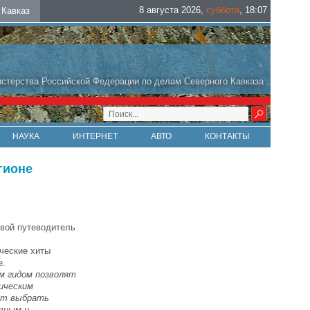
8 августа 2026
,
суббота
,
18
:
07
Кавказ
стерства Российской Федерации по делам Северного Кавказа
НАУКА
ИНТЕРНЕТ
АВТО
КОНТАКТЫ
гионе
вой путеводитель
ческие хиты
е.
м гидом позволят
ическим
жет выбрать
ятным и