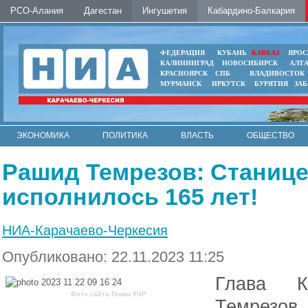
РСО-Алания
Дагестан
Ингушетия
Кабардино-Балкария
ФЕДЕРАЦИЯ
КУБАНЬ
КАВКАЗ
ЯРОС
КАЛИНИНГРАД
НОВОСИБИРСК
АЛТ
КРАСНОЯРСК
СПБ
ВЛАДИВОСТОК
МУРМАНСК
ИРКУТСК
БУРЯТИЯ
ЗА
ЭКОНОМИКА
ПОЛИТИКА
ВЛАСТЬ
ОБЩЕСТВО
АВТО
КОНТАКТЫ
Рашид Темрезов: Станиц
исполнилось 165 лет!
НИА-Карачаево-Черкесия
Опубликовано: 22.11.2023 11:25
Глава К
Фото сайта Главы КЧР
Темрезов 