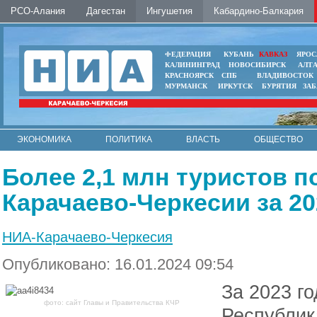
РСО-Алания
Дагестан
Ингушетия
Кабардино-Балкария
ФЕДЕРАЦИЯ
КУБАНЬ
КАВКАЗ
ЯРОС
КАЛИНИНГРАД
НОВОСИБИРСК
АЛТ
КРАСНОЯРСК
СПБ
ВЛАДИВОСТОК
МУРМАНСК
ИРКУТСК
БУРЯТИЯ
ЗА
ЭКОНОМИКА
ПОЛИТИКА
ВЛАСТЬ
ОБЩЕСТВО
АВТО
КОНТАКТЫ
Более 2,1 млн туристов 
Карачаево-Черкесии за 20
НИА-Карачаево-Черкесия
Опубликовано: 16.01.2024 09:54
За 2023 г
фото: сайт Главы и Правительства КЧР
Республик