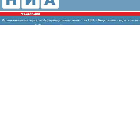
Использованы материалы Информационного агентства НИА «Федерация» свидетельство И
массовых коммуникаций (Роскомнадзор)