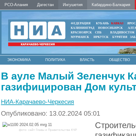
РСО-Алания
Дагестан
Ингушетия
Кабардино-Балкария
ФЕДЕРАЦИЯ
КУБАНЬ
КАВКАЗ
ЯРОС
КАЛИНИНГРАД
НОВОСИБИРСК
АЛТ
КРАСНОЯРСК
СПБ
ВЛАДИВОСТОК
МУРМАНСК
ИРКУТСК
БУРЯТИЯ
ЗА
ЭКОНОМИКА
ПОЛИТИКА
ВЛАСТЬ
ОБЩЕСТВО
АВТО
КОНТАКТЫ
В ауле Малый Зеленчук К
газифицирован Дом куль
НИА-Карачаево-Черкесия
Опубликовано: 13.02.2024 05:01
Строитель
фото: сайт Главы и Правительства КЧР
газификац