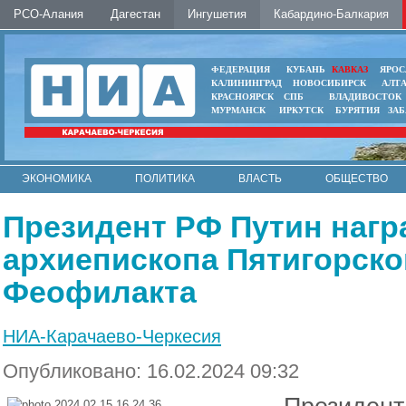
РСО-Алания
Дагестан
Ингушетия
Кабардино-Балкария
ФЕДЕРАЦИЯ
КУБАНЬ
КАВКАЗ
ЯРОС
КАЛИНИНГРАД
НОВОСИБИРСК
АЛТ
КРАСНОЯРСК
СПБ
ВЛАДИВОСТОК
МУРМАНСК
ИРКУТСК
БУРЯТИЯ
ЗА
ЭКОНОМИКА
ПОЛИТИКА
ВЛАСТЬ
ОБЩЕСТВО
АВТО
КОНТАКТЫ
Президент РФ Путин нагр
архиепископа Пятигорско
Феофилакта
НИА-Карачаево-Черкесия
Опубликовано: 16.02.2024 09:32