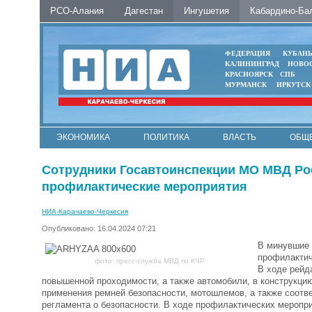
РСО-Алания
Дагестан
Ингушетия
Кабардино-Ба
ФЕДЕРАЦИЯ
КУБАН
КАЛИНИНГРАД
НОВО
КРАСНОЯРСК
СПБ
МУРМАНСК
ИРКУТСК
ЭКОНОМИКА
ПОЛИТИКА
ВЛАСТЬ
ОБЩ
Сотрудники Госавтоинспекции МО МВД Рос
профилактические мероприятия
НИА-Карачаево-Черкесия
Опубликовано: 16.04.2024 07:21
В минувшие 
профилактич
фото: пресс-служба МВД по КЧР
В ходе рейд
повышенной проходимости, а также автомобили, в конструкци
применения ремней безопасности, мотошлемов, а также соотв
регламента о безопасности. В ходе профилактических меропр