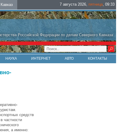
7 августа 2026
,
пятница
,
09
:
33
Кавказ
стерства Российской Федерации по делам Северного Кавказа
НАУКА
ИНТЕРНЕТ
АВТО
КОНТАКТЫ
вно-
еративно-
туристам.
нспортных средств
в частности
хнического
ения, а именно: