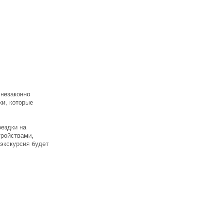
 незаконно
ки, которые
оездки на
тройствами,
 экскурсия будет