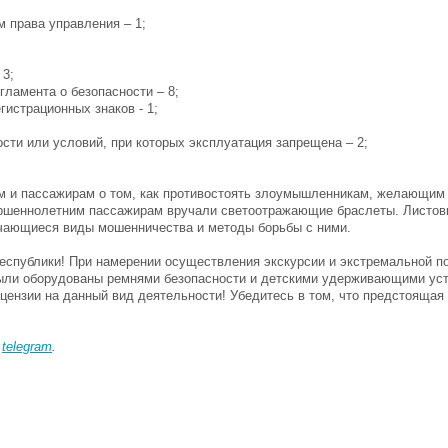
 права управления – 1;
 3;
гламента о безопасности – 8;
гистрационных знаков - 1;
сти или условий, при которых эксплуатация запрещена – 2;
м и пассажирам о том, как противостоять злоумышленникам, желающим
вершеннолетним пассажирам вручали светоотражающие браслеты. Листов
ечающиеся виды мошенничества и методы борьбы с ними.
еспублики! При намерении осуществления экскурсии и экстремальной п
были оборудованы ремнями безопасности и детскими удерживающими ус
цензии на данный вид деятельности! Убедитесь в том, что предстоящая
в
telegram
.