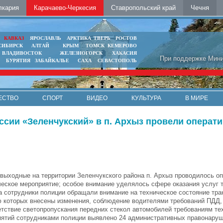
лкария
Карачаево-Черкесия
Ставропольский край
Чечня
Ь
КАВКАЗ
ЯРОСЛАВЛЬ
АРКТИКА
ТВЕРЬ
РОСТОВ
СИБИРСК
АЛТАЙ
КРЫМ
ТОМСК
КЕМЕРОВО
ВЛАДИВОСТОК
ЖЕЛЕЗНОГОРСК
ХАКАСИЯ
При поддержке Мини
БУРЯТИЯ
ЗАБАЙКАЛЬЕ
САХА
СЕВАСТОПОЛЬ
ЕСТВО
СПОРТ
ВИДЕО
КУЛЬТУРА
В МИРЕ
сии «Зеленчукский» в п. Архыз провели операти
выходные на территории Зеленчукского района п. Архыз проводилось оп
еское мероприятие; особое внимание уделялось сфере оказания услуг 
а сотрудники полиции обращали внимание на техническое состояние тра
ю которых внесены изменения, соблюдение водителями требований ПДД, 
етствие светопропускания передних стекол автомобилей требованиям те
иятий сотрудниками полиции выявлено 24 административных правонаруш