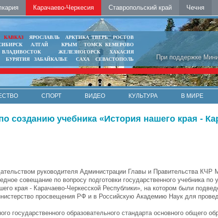
лкария
Карачаево-Черкесия
Ставропольский край
Чечня
Ь
КАВКАЗ
ЯРОСЛАВЛЬ
АРКТИКА
ТВЕРЬ
РОСТОВ
СИБИРСК
АЛТАЙ
КРЫМ
ТОМСК
КЕМЕРОВО
ВЛАДИВОСТОК
ЖЕЛЕЗНОГОРСК
ХАКАСИЯ
При поддержке Мини
БУРЯТИЯ
ЗАБАЙКАЛЬЕ
САХА
СЕВАСТОПОЛЬ
ЕСТВО
СПОРТ
ВИДЕО
КУЛЬТУРА
В МИРЕ
о созданию учебника «История нашего края - Ка
ательством руководителя Администрации Главы и Правительства КЧР 
едное совещание по вопросу подготовки государственного учебника по 
шего края - Карачаево-Черкесской Республики», на котором были подве
Министерство просвещения РФ и в Российскую Академию Наук для прове
ого государственного образовательного стандарта основного общего об