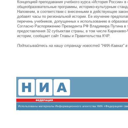
Концепцией преподавания учебного курса «История России» в
общеобразовательные программы, историко-культурным станд
Напомним, в соответствии с внесенными в действующее закон
добавят часы по региональной истории. Ее изучение предпол
перечень учебников, допущенных к использованию в образова
Согласно Распоряжению Президента РФ Владимира Путина в т
предоставления 32 субъектам страны, в том числе Карачаево-
истории, сообщает сайт Главы и Правительства КЧР.
Подписывайтесь на нашу страницу новостей "НИА-Кавказ" 
Использованы материалы Информационного агентства НИА «Федерация» свиде
(Роскомнадзор)