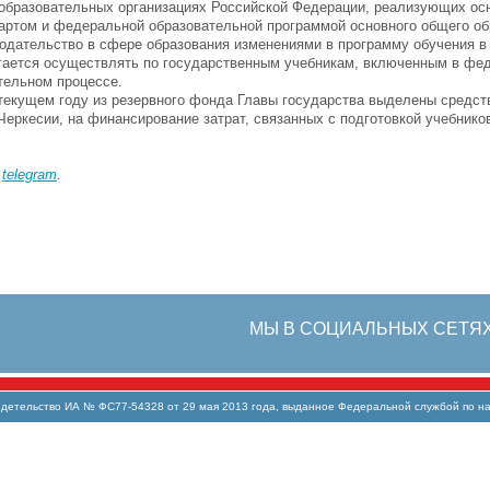
 образовательных организациях Российской Федерации, реализующих ос
артом и федеральной образовательной программой основного общего об
одательство в сфере образования изменениями в программу обучения в 
агается осуществлять по государственным учебникам, включенным в фе
тельном процессе.
екущем году из резервного фонда Главы государства выделены средст
Черкесии, на финансирование затрат, связанных с подготовкой учебнико
в
telegram
.
МЫ В СОЦИАЛЬНЫХ СЕТЯ
тельство ИА № ФС77-54328 от 29 мая 2013 года, выданное Федеральной службой по над