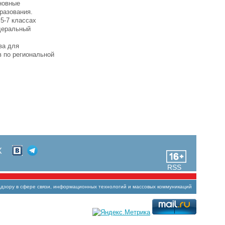
новные
разования.
5-7 классах
деральный
ва для
в по региональной
Х
RSS
зору в сфере связи, информационных технологий и массовых коммуникаций