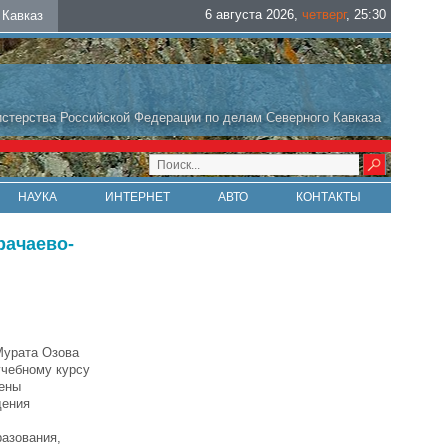
6 августа 2026
,
четверг
,
25
:
30
Кавказ
стерства Российской Федерации по делам Северного Кавказа
НАУКА
ИНТЕРНЕТ
АВТО
КОНТАКТЫ
рачаево-
Мурата Озова
учебному курсу
дены
дения
разования,