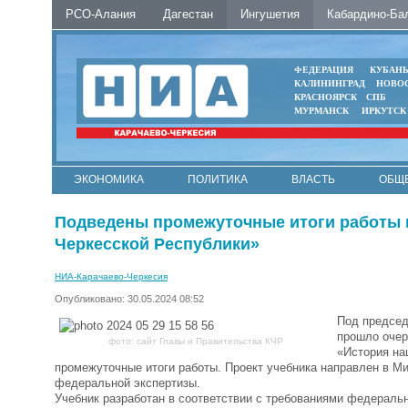
РСО-Алания
Дагестан
Ингушетия
Кабардино-Ба
ФЕДЕРАЦИЯ
КУБАН
КАЛИНИНГРАД
НОВО
КРАСНОЯРСК
СПБ
МУРМАНСК
ИРКУТСК
ЭКОНОМИКА
ПОЛИТИКА
ВЛАСТЬ
ОБЩ
Подведены промежуточные итоги работы п
Черкесской Республики»
НИА-Карачаево-Черкесия
Опубликовано: 30.05.2024 08:52
Под председ
прошло очер
фото: сайт Главы и Правительства КЧР
«История на
промежуточные итоги работы. Проект учебника направлен в 
федеральной экспертизы.
Учебник разработан в соответствии с требованиями федеральн