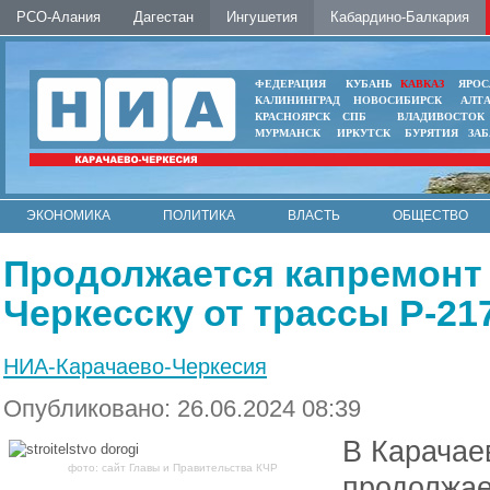
РСО-Алания
Дагестан
Ингушетия
Кабардино-Балкария
ФЕДЕРАЦИЯ
КУБАНЬ
КАВКАЗ
ЯРОС
КАЛИНИНГРАД
НОВОСИБИРСК
АЛТ
КРАСНОЯРСК
СПБ
ВЛАДИВОСТОК
МУРМАНСК
ИРКУТСК
БУРЯТИЯ
ЗА
ЭКОНОМИКА
ПОЛИТИКА
ВЛАСТЬ
ОБЩЕСТВО
АВТО
КОНТАКТЫ
Продолжается капремонт
Черкесску от трассы Р-21
НИА-Карачаево-Черкесия
Опубликовано: 26.06.2024 08:39
В Карачае
фото: сайт Главы и Правительства КЧР
продолжае