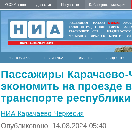
РСО-Алания
Дагестан
Ингушетия
Кабардино-Балкария
ФЕДЕРАЦИЯ
КУБАНЬ
КАВКАЗ
ЯРОС
КАЛИНИНГРАД
НОВОСИБИРСК
АЛТ
КРАСНОЯРСК
СПБ
ВЛАДИВОСТОК
МУРМАНСК
ИРКУТСК
БУРЯТИЯ
ЗА
ЭКОНОМИКА
ПОЛИТИКА
ВЛАСТЬ
ОБЩЕСТВО
АВТО
КОНТАКТЫ
Пассажиры Карачаево-
экономить на проезде 
транспорте республики
НИА-Карачаево-Черкесия
Опубликовано: 14.08.2024 05:40