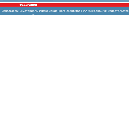
Использованы материалы Информационного агентства НИА «Федерация» свидетельство И
массовых коммуникаций (Роскомнадзор)