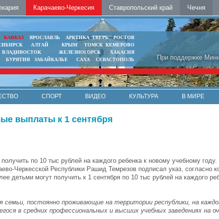
лкария
Карачаево-Черкесия
Ставропольский край
Чечня
Ь
КАВКАЗ
ЯРОСЛАВЛЬ
АРКТИКА
ТВЕРЬ
РОСТОВ
СИБИРСК
АЛТАЙ
КРЫМ
ТОМСК
КЕМЕРОВО
ВЛАДИВОСТОК
ЖЕЛЕЗНОГОРСК
ХАКАСИЯ
При поддержке Мини
БУРЯТИЯ
ЗАБАЙКАЛЬЕ
САХА
СЕВАСТОПОЛЬ
ЕСТВО
СПОРТ
ВИДЕО
КУЛЬТУРА
В МИРЕ
вые выплаты к 1 сентября
 получить по 10 тыс рублей на каждого ребенка к новому учебному году.
аево-Черкесской Республики Рашид Темрезов подписал указ, согласно к
лее детьми могут получить к 1 сентября по 10 тыс рублей на каждого ре
 семьи, постоянно проживающие на территории республики, на каждог
гося в средних профессиональных и высших учебных заведениях на о