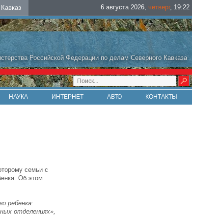
6 августа 2026
,
четверг
,
19
:
22
Кавказ
стерства Российской Федерации по делам Северного Кавказа
НАУКА
ИНТЕРНЕТ
АВТО
КОНТАКТЫ
оторому семьи с
бенка. Об этом
о ребенка:
чных отделениях»,