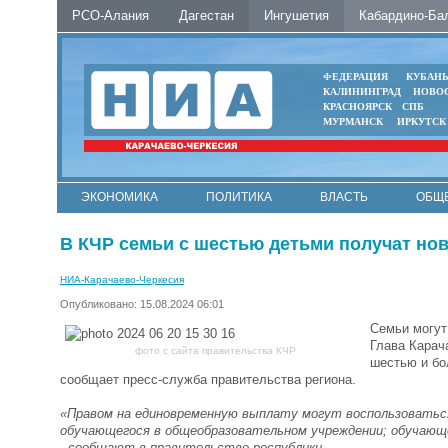
РСО-Алания
Дагестан
Ингушетия
Кабардино-Ба
ФЕДЕРАЦИЯ
КУБАН
КАЛИНИНГРАД
НОВО
КРАСНОЯРСК
СПБ
МУРМАНСК
ИРКУТСК
ЭКОНОМИКА
ПОЛИТИКА
ВЛАСТЬ
ОБЩ
В КЧР семьи с шестью детьми получат но
НИА-Карачаево-Черкесия
Опубликовано: 15.08.2024 06:01
Семьи могут
Глава Карач
фото с сайта правительства КЧР
шестью и бо
сообщает пресс-служба правительства региона.
«Правом на единовременную выплату могут воспользоваться
обучающегося в общеобразовательном учреждении; обучающе
- сообщают в правительстве республики.