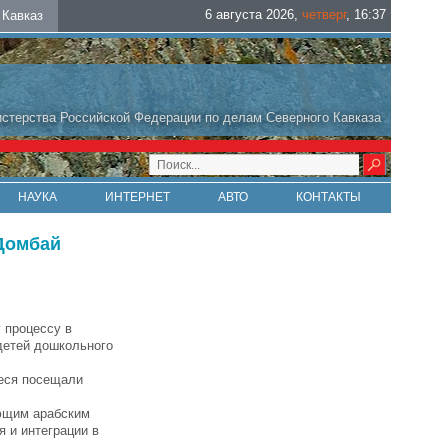
6 августа 2026
,
четверг
,
16
:
37
Кавказ
стерства Российской Федерации по делам Северного Кавказа
НАУКА
ИНТЕРНЕТ
АВТО
КОНТАКТЫ
 Домбай
 процессу в
детей дошкольного
еся посещали
еющим арабским
 и интеграции в