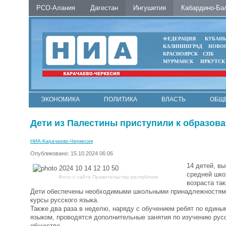
РСО-Алания
Дагестан
Ингушетия
Кабардино-Ба
ФЕДЕРАЦИЯ
КУБАН
КАЛИНИНГРАД
НОВО
КРАСНОЯРСК
СПБ
МУРМАНСК
ИРКУТСК
ЭКОНОМИКА
ПОЛИТИКА
ВЛАСТЬ
ОБЩ
Дети из Палестины приступили к образов
НИА-Карачаево-Черкесия
Опубликовано: 15.10.2024 06:06
14 детей, в
средней шко
Фото с сайта Правительства республики
возраста та
Дети обеспечены необходимыми школьными принадлежностями
курсы русского языка.
Также два раза в неделю, наряду с обучением ребят по еди
языком, проводятся дополнительные занятия по изучению русс
общество.