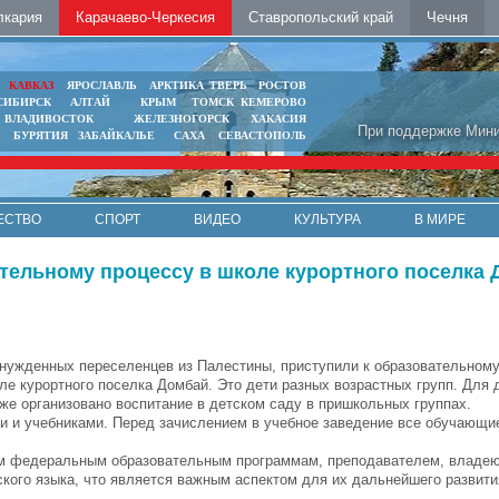
лкария
Карачаево-Черкесия
Ставропольский край
Чечня
Ь
КАВКАЗ
ЯРОСЛАВЛЬ
АРКТИКА
ТВЕРЬ
РОСТОВ
СИБИРСК
АЛТАЙ
КРЫМ
ТОМСК
КЕМЕРОВО
ВЛАДИВОСТОК
ЖЕЛЕЗНОГОРСК
ХАКАСИЯ
При поддержке Мини
БУРЯТИЯ
ЗАБАЙКАЛЬЕ
САХА
СЕВАСТОПОЛЬ
ЕСТВО
СПОРТ
ВИДЕО
КУЛЬТУРА
В МИРЕ
ательному процессу в школе курортного поселка
ынужденных переселенцев из Палестины, приступили к образовательному
ле курортного поселка Домбай. Это дети разных возрастных групп. Для 
кже организовано воспитание в детском саду в пришкольных группах.
 и учебниками. Перед зачислением в учебное заведение все обучающи
ным федеральным образовательным программам, преподавателем, влад
кого языка, что является важным аспектом для их дальнейшего развития