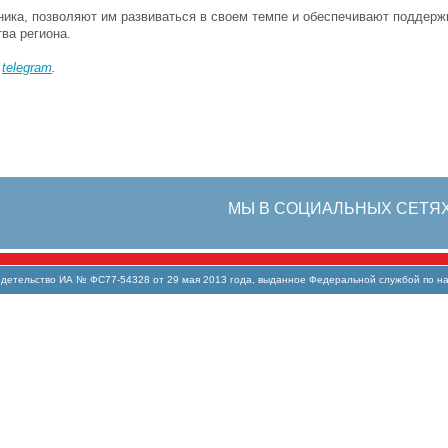
ика, позволяют им развиваться в своем темпе и обеспечивают поддерж
ва региона.
в
telegram
.
МЫ В СОЦИАЛЬНЫХ СЕТЯ
тельство ИА № ФС77-54328 от 29 мая 2013 года, выданное Федеральной службой по над