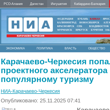
РСО-Алания
Дагестан
Ингушетия
Кабардино-Балкария
ФЕДЕРАЦИЯ
КУБАНЬ
КАВКАЗ
ЯРОС
КАЛИНИНГРАД
НОВОСИБИРСК
АЛТ
КРАСНОЯРСК
СПБ
ВЛАДИВОСТОК
МУРМАНСК
ИРКУТСК
БУРЯТИЯ
ЗА
ЭКОНОМИКА
ПОЛИТИКА
ВЛАСТЬ
ОБЩЕСТВО
АВТО
КОНТАКТЫ
Карачаево-Черкесия попа
проектного акселератора 
популярному туризму
НИА-Карачаево-Черкесия
Опубликовано: 25.11.2025 07:41