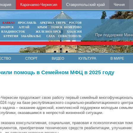
лкария
Карачаево-Черкесия
Ставропольский край
Чечня
Ь
КАВКАЗ
ЯРОСЛАВЛЬ
АРКТИКА
ТВЕРЬ
РОСТОВ
СИБИРСК
АЛТАЙ
КРЫМ
ТОМСК
КЕМЕРОВО
ВЛАДИВОСТОК
ЖЕЛЕЗНОГОРСК
ХАКАСИЯ
При поддержке Мини
БУРЯТИЯ
ЗАБАЙКАЛЬЕ
САХА
СЕВАСТОПОЛЬ
ЕСТВО
СПОРТ
ВИДЕО
КУЛЬТУРА
В МИРЕ
учили помощь в Семейном МФЦ в 2025 году
-Черкесии продолжает свою работу первый семейный многофункциональ
2024 году на базе республиканского социально-реабилитационного центр
о задача – оказание адресной, комплексной поддержки молодым семьям
спублики, оказавшимся в непростой жизненной ситуации.
оказана консультативная, социальная, правовая и психологическая помо
кументов, приобретении технических средств реабилитации, улучшени
е - их ситуации успешно решены.