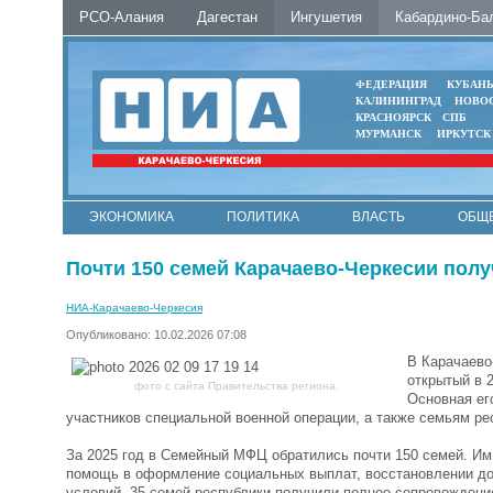
РСО-Алания
Дагестан
Ингушетия
Кабардино-Ба
ФЕДЕРАЦИЯ
КУБАН
КАЛИНИНГРАД
НОВО
КРАСНОЯРСК
СПБ
МУРМАНСК
ИРКУТСК
ЭКОНОМИКА
ПОЛИТИКА
ВЛАСТЬ
ОБЩ
Почти 150 семей Карачаево-Черкесии пол
НИА-Карачаево-Черкесия
Опубликовано: 10.02.2026 07:08
В Карачаево
открытый в 
фото с сайта Правительства региона.
Основная ег
участников специальной военной операции, а также семьям ре
За 2025 год в Семейный МФЦ обратились почти 150 семей. Им 
помощь в оформление социальных выплат, восстановлении до
условий. 35 семей республики получили полное сопровождени