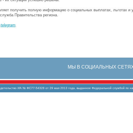
воляет получить полную информацию о социальных выплатах, льготах и у
-служба Правительства региона.
в
telegram
.
МЫ В СОЦИАЛЬНЫХ СЕТЯ
тельство ИА № ФС77-54328 от 29 мая 2013 года, выданное Федеральной службой по над