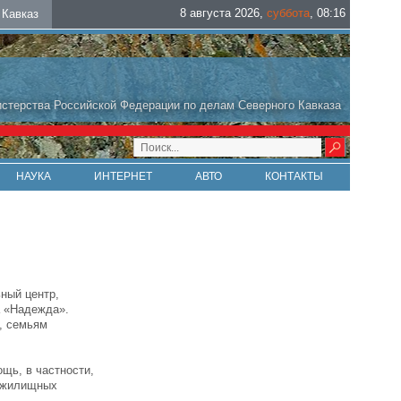
8 августа 2026
,
суббота
,
08
:
16
Кавказ
стерства Российской Федерации по делам Северного Кавказа
НАУКА
ИНТЕРНЕТ
АВТО
КОНТАКТЫ
ный центр,
а «Надежда».
, семьям
щь, в частности,
и жилищных