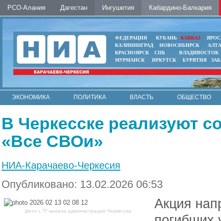
РСО-Алания
Дагестан
Ингушетия
Кабардино-Балкария
ФЕДЕРАЦИЯ
КУБАНЬ
КАВКАЗ
ЯРОС
КАЛИНИНГРАД
НОВОСИБИРСК
АЛТ
КРАСНОЯРСК
СПБ
ВЛАДИВОСТОК
МУРМАНСК
ИРКУТСК
БУРЯТИЯ
ЗА
ЭКОНОМИКА
ПОЛИТИКА
ВЛАСТЬ
ОБЩЕСТВО
АВТО
КОНТАКТЫ
В Черкесске реализуют с
«Все СВОи»
НИА-Карачаево-Черкесия
Опубликовано: 13.02.2026 06:53
Акция нап
фото с ТГ-канала администрации Черкесска
погибших 