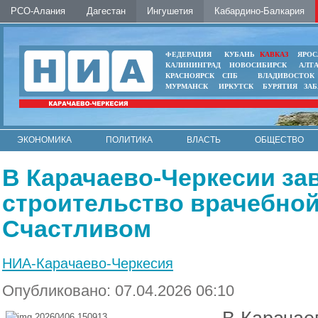
РСО-Алания
Дагестан
Ингушетия
Кабардино-Балкария
ФЕДЕРАЦИЯ
КУБАНЬ
КАВКАЗ
ЯРОС
КАЛИНИНГРАД
НОВОСИБИРСК
АЛТ
КРАСНОЯРСК
СПБ
ВЛАДИВОСТОК
МУРМАНСК
ИРКУТСК
БУРЯТИЯ
ЗА
ЭКОНОМИКА
ПОЛИТИКА
ВЛАСТЬ
ОБЩЕСТВО
АВТО
КОНТАКТЫ
В Карачаево-Черкесии з
строительство врачебной
Счастливом
НИА-Карачаево-Черкесия
Опубликовано: 07.04.2026 06:10