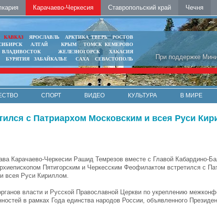
лкария
Карачаево-Черкесия
Ставропольский край
Чечня
Ь
КАВКАЗ
ЯРОСЛАВЛЬ
АРКТИКА
ТВЕРЬ
РОСТОВ
СИБИРСК
АЛТАЙ
КРЫМ
ТОМСК
КЕМЕРОВО
ВЛАДИВОСТОК
ЖЕЛЕЗНОГОРСК
ХАКАСИЯ
При поддержке Мини
БУРЯТИЯ
ЗАБАЙКАЛЬЕ
САХА
СЕВАСТОПОЛЬ
ЕСТВО
СПОРТ
ВИДЕО
КУЛЬТУРА
В МИРЕ
етился с Патриархом Московским и всея Руси Ки
ава Карачаево-Черкесии Рашид Темрезов вместе с Главой Кабардино-Ба
рхиепископом Пятигорским и Черкесским Феофилактом встретился с Па
и всея Руси Кириллом.
органов власти и Русской Православной Церкви по укреплению межкон
нностей в рамках Года единства народов России, объявленного Президе