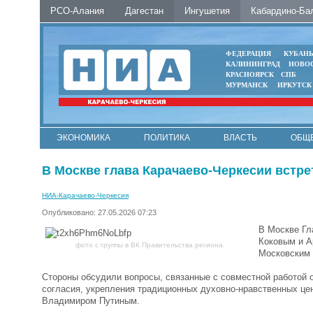
РСО-Алания
Дагестан
Ингушетия
Кабардино-Ба
ФЕДЕРАЦИЯ
КУБАН
КАЛИНИНГРАД
НОВО
КРАСНОЯРСК
СПБ
МУРМАНСК
ИРКУТСК
ЭКОНОМИКА
ПОЛИТИКА
ВЛАСТЬ
ОБЩ
В Москве глава Карачаево-Черкесии встр
НИА-Карачаево-Черкесия
Опубликовано: 27.05.2026 07:23
В Москве Гл
Коковым и А
фото с группы в ВК Правительства региона.
Московским 
Стороны обсудили вопросы, связанные с совместной работой 
согласия, укрепления традиционных духовно-нравственных це
Владимиром Путиным.