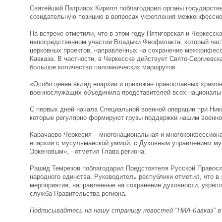
Святейший Патриарх Кирилл поблагодарил органы государстве
созидательную позицию в вопросах укрепления межконфессион
На встрече отметили, что в этом году Пятигорская и Черкесск
непосредственном участии Владыки Феофилакта, который част
церковных проектов, направленных на сохранение межконфесс
Кавказа. В частности, в Черкесске действует Свято-Сергиевск
большое количество паломнических маршрутов.
«Особо ценен вклад епархии и прихожан православных храмов
военнослужащих объединила представителей всех национальн
С первых дней начала Специальной военной операции при Ник
которые регулярно формируют грузы поддержки нашим военн
Карачаево-Черкесия – многонациональная и многоконфессиона
епархии с мусульманской уммой, с Духовным управлением м
Эркеновым», - отметил Глава региона.
Рашид Темрезов поблагодарил Предстоятеля Русской Правосл
народного единства. Руководитель республики отметил, что в
мероприятия, направленные на сохранение духовности, укреп
служба Правительства региона.
Подписывайтесь на нашу страницу новостей "НИА-Кавказ" 