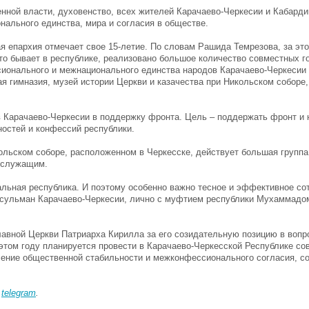
нной власти, духовенство, всех жителей Карачаево-Черкесии и Кабарди
ального единства, мира и согласия в обществе.
ая епархия отмечает свое 15-летие. По словам Рашида Темрезова, за эт
о бывает в республике, реализовано большое количество совместных г
ионального и межнационального единства народов Карачаево-Черкесии 
ая гимназия, музей истории Церкви и казачества при Никольском соборе,
 Карачаево-Черкесии в поддержку фронта. Цель – поддержать фронт и
остей и конфессий республики.
ольском соборе, расположенном в Черкесске, действует большая группа
ослужащим.
льная республика. И поэтому особенно важно тесное и эффективное со
усульман Карачаево-Черкесии, лично с муфтием республики Мухаммад
авной Церкви Патриарха Кирилла за его созидательную позицию в вопр
 этом году планируется провести в Карачаево-Черкесской Республике с
ление общественной стабильности и межконфессионального согласия, с
в
telegram
.