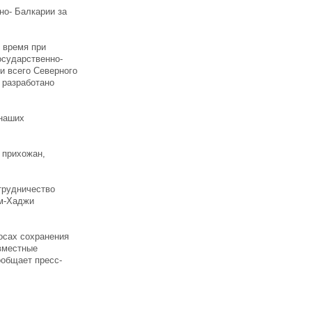
но- Балкарии за
о время при
осударственно-
и всего Северного
 разработано
 наших
 прихожан,
трудничество
ом-Хаджи
осах сохранения
овместные
ообщает пресс-