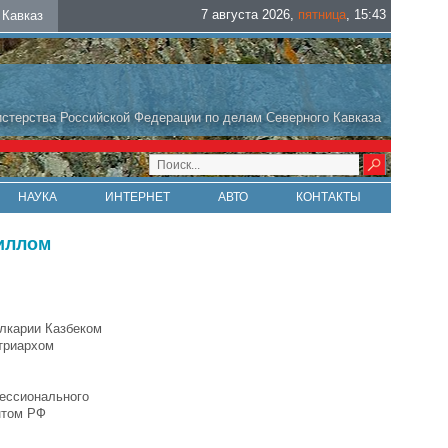
7 августа 2026
,
пятница
,
15
:
43
Кавказ
стерства Российской Федерации по делам Северного Кавказа
НАУКА
ИНТЕРНЕТ
АВТО
КОНТАКТЫ
риллом
лкарии Казбеком
триархом
фессионального
нтом РФ