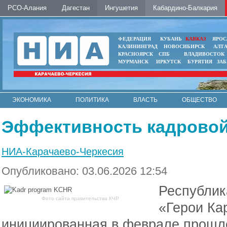
РСО-Алания
Дагестан
Ингушетия
Кабардино-Балкария
ФЕДЕРАЦИЯ
КУБАНЬ
КАВКАЗ
ЯРОС
КАЛИНИНГРАД
НОВОСИБИРСК
АЛТ
КРАСНОЯРСК
СПБ
ВЛАДИВОСТОК
МУРМАНСК
ИРКУТСК
БУРЯТИЯ
ЗА
ЭКОНОМИКА
ПОЛИТИКА
ВЛАСТЬ
ОБЩЕСТВО
АВТО
КОНТАКТЫ
Эффективность кадрово
НИА-Карачаево-Черкесия
Опубликовано: 03.06.2026 12:54
Республик
Фото сайта правительства КЧР
«Герои Ка
инициированная в феврале прошло