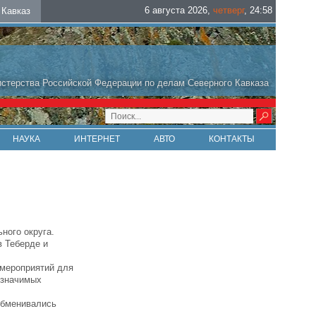
6 августа 2026
,
четверг
,
24
:
58
Кавказ
стерства Российской Федерации по делам Северного Кавказа
НАУКА
ИНТЕРНЕТ
АВТО
КОНТАКТЫ
ного округа.
 Теберде и
 мероприятий для
 значимых
обменивались