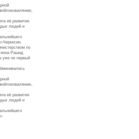
арной
 войлоковалянию,
ла её развития.
одых людей и
дальнейшего
о-Черкесии.
инистерством по
егиона Рашид
а уже не первый
обменивались
арной
 войлоковалянию,
ла её развития.
одых людей и
дальнейшего
о-