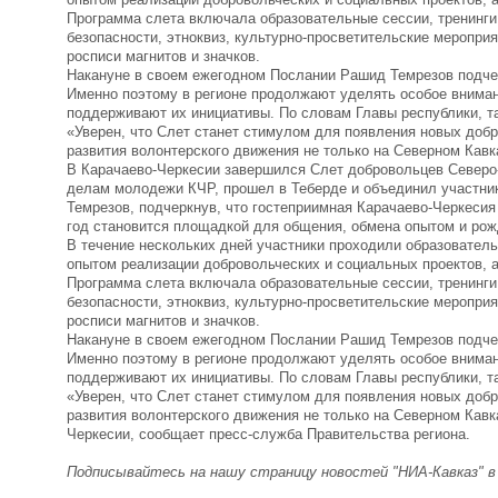
Программа слета включала образовательные сессии, тренинги
безопасности, этноквиз, культурно-просветительские меропри
росписи магнитов и значков.
Накануне в своем ежегодном Послании Рашид Темрезов подчер
Именно поэтому в регионе продолжают уделять особое внима
поддерживают их инициативы. По словам Главы республики, т
«Уверен, что Слет станет стимулом для появления новых доб
развития волонтерского движения не только на Северном Кавка
В Карачаево-Черкесии завершился Слет добровольцев Северо
делам молодежи КЧР, прошел в Теберде и объединил участник
Темрезов, подчеркнув, что гостеприимная Карачаево-Черкесия
год становится площадкой для общения, обмена опытом и рож
В течение нескольких дней участники проходили образовател
опытом реализации добровольческих и социальных проектов, 
Программа слета включала образовательные сессии, тренинги
безопасности, этноквиз, культурно-просветительские меропри
росписи магнитов и значков.
Накануне в своем ежегодном Послании Рашид Темрезов подчер
Именно поэтому в регионе продолжают уделять особое внима
поддерживают их инициативы. По словам Главы республики, т
«Уверен, что Слет станет стимулом для появления новых доб
развития волонтерского движения не только на Северном Кавка
Черкесии, сообщает пресс-служба Правительства региона.
Подписывайтесь на нашу страницу новостей "НИА-Кавказ" 