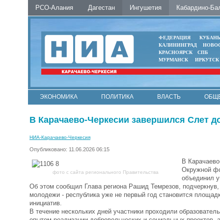
РСО-Алания
Дагестан
Ингушетия
Кабардино-Ба
ФЕДЕРАЦИЯ
КУБАН
КАЛИНИНГРАД
НОВО
КРАСНОЯРСК
СПБ
МУРМАНСК
ИРКУТСК
ЭКОНОМИКА
ПОЛИТИКА
ВЛАСТЬ
ОБЩ
В Карачаево-Черкесии завершился Слет 
НИА-Карачаево-Черкесия
Опубликовано: 11.06.2026 06:15
В Карачаево
Окружной фо
фото с сайта регионального Правительства
объединил у
Об этом сообщил Глава региона Рашид Темрезов, подчеркнув,
молодежи - республика уже не первый год становится площад
инициатив.
В течение нескольких дней участники проходили образовател
опытом реализации добровольческих и социальных проектов, 