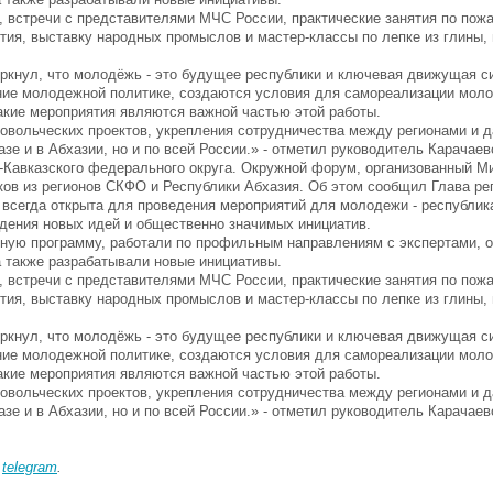
, встречи с представителями МЧС России, практические занятия по пож
ятия, выставку народных промыслов и мастер-классы по лепке из глины,
кнул, что молодёжь - это будущее республики и ключевая движущая си
ние молодежной политике, создаются условия для самореализации мол
акие мероприятия являются важной частью этой работы.
ровольческих проектов, укрепления сотрудничества между регионами и 
зе и в Абхазии, но и по всей России.» - отметил руководитель Карачаев
-Кавказского федерального округа. Окружной форум, организованный М
ов из регионов СКФО и Республики Абхазия. Об этом сообщил Глава р
 всегда открыта для проведения мероприятий для молодежи - республик
дения новых идей и общественно значимых инициатив.
ьную программу, работали по профильным направлениям с экспертами, 
а также разрабатывали новые инициативы.
, встречи с представителями МЧС России, практические занятия по пож
ятия, выставку народных промыслов и мастер-классы по лепке из глины,
кнул, что молодёжь - это будущее республики и ключевая движущая си
ние молодежной политике, создаются условия для самореализации мол
акие мероприятия являются важной частью этой работы.
ровольческих проектов, укрепления сотрудничества между регионами и 
зе и в Абхазии, но и по всей России.» - отметил руководитель Карачаев
в
telegram
.