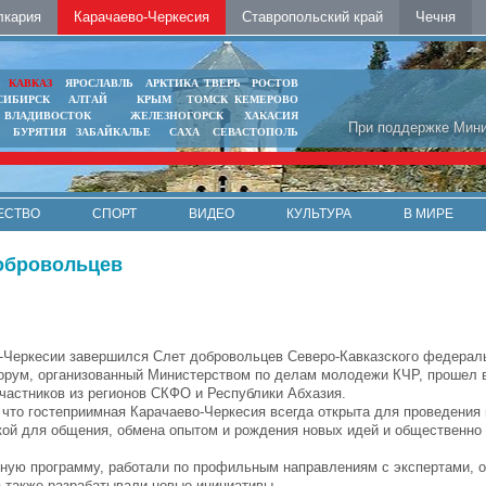
лкария
Карачаево-Черкесия
Ставропольский край
Чечня
Ь
КАВКАЗ
ЯРОСЛАВЛЬ
АРКТИКА
ТВЕРЬ
РОСТОВ
СИБИРСК
АЛТАЙ
КРЫМ
ТОМСК
КЕМЕРОВО
ВЛАДИВОСТОК
ЖЕЛЕЗНОГОРСК
ХАКАСИЯ
При поддержке Мини
БУРЯТИЯ
ЗАБАЙКАЛЬЕ
САХА
СЕВАСТОПОЛЬ
ЕСТВО
СПОРТ
ВИДЕО
КУЛЬТУРА
В МИРЕ
добровольцев
-Черкесии завершился Слет добровольцев Северо-Кавказского федераль
рум, организованный Министерством по делам молодежи КЧР, прошел в
частников из регионов СКФО и Республики Абхазия.
 что гостеприимная Карачаево-Черкесия всегда открыта для проведения
кой для общения, обмена опытом и рождения новых идей и общественно
ьную программу, работали по профильным направлениям с экспертами, 
а также разрабатывали новые инициативы.