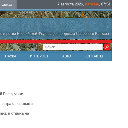
7 августа 2026
,
пятница
,
07
:
54
Кавказ
стерства Российской Федерации по делам Северного Кавказа
НАУКА
ИНТЕРНЕТ
АВТО
КОНТАКТЫ
ой Республики
 ветра с порывами
док и отдыха на