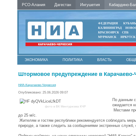
РСО-Алания
Дагестан
Ингушетия
Кабардино-Ба
ФЕДЕРАЦИЯ
КУБАН
КАЛИНИНГРАД
НОВО
КРАСНОЯРСК
СПБ
МУРМАНСК
ИРКУТСК
ЭКОНОМИКА
ПОЛИТИКА
ВЛАСТЬ
ОБЩ
Штормовое предупреждение в Карачаево-
НИА-Карачаево-Черкесия
Опубликовано: 25.06.2026 09:07
По данным с
ожидается к
фото в ВК Минтуризма КЧР
Местами про
до 25 м/с.
️Жителям и гостям республики рекомендуется соблюдать меры
природе, а также следить за сообщениями экстренных служб,
Подписывайтесь на нашу страницу новостей "НИА-Кавказ" 