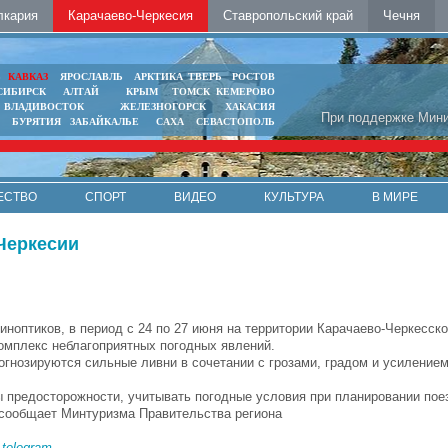
лкария
Карачаево-Черкесия
Ставропольский край
Чечня
Ь
КАВКАЗ
ЯРОСЛАВЛЬ
АРКТИКА
ТВЕРЬ
РОСТОВ
СИБИРСК
АЛТАЙ
КРЫМ
ТОМСК
КЕМЕРОВО
ВЛАДИВОСТОК
ЖЕЛЕЗНОГОРСК
ХАКАСИЯ
При поддержке Мини
БУРЯТИЯ
ЗАБАЙКАЛЬЕ
САХА
СЕВАСТОПОЛЬ
ЕСТВО
СПОРТ
ВИДЕО
КУЛЬТУРА
В МИРЕ
Черкесии
иноптиков, в период с 24 по 27 июня на территории Карачаево-Черкесск
омплекс неблагоприятных погодных явлений.
гнозируются сильные ливни в сочетании с грозами, градом и усилением
 предосторожности, учитывать погодные условия при планировании поез
 сообщает Минтуризма Правительства региона
в
telegram
.