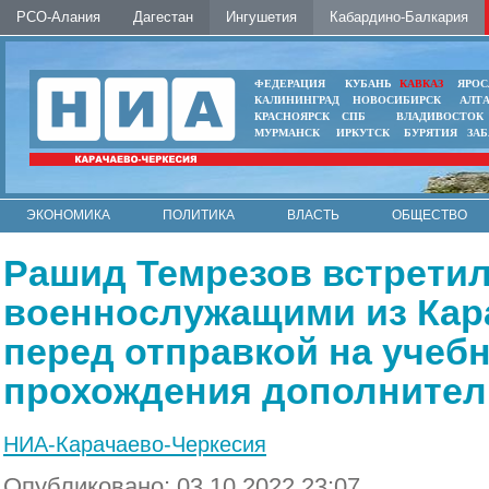
РСО-Алания
Дагестан
Ингушетия
Кабардино-Балкария
ФЕДЕРАЦИЯ
КУБАНЬ
КАВКАЗ
ЯРОС
КАЛИНИНГРАД
НОВОСИБИРСК
АЛТ
КРАСНОЯРСК
СПБ
ВЛАДИВОСТОК
МУРМАНСК
ИРКУТСК
БУРЯТИЯ
ЗА
ЭКОНОМИКА
ПОЛИТИКА
ВЛАСТЬ
ОБЩЕСТВО
АВТО
КОНТАКТЫ
Рашид Темрезов встретил
военнослужащими из Кар
перед отправкой на учеб
прохождения дополнител
НИА-Карачаево-Черкесия
Опубликовано: 03.10.2022 23:07