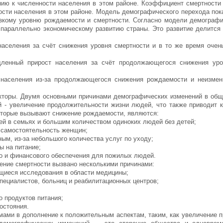
нию к численности населения в этом районе. Коэффициент смертности
ости населения в этом районе. Модель демографического перехода по
изкому уровню рождаемости и смертности. Согласно модели демографи
 параллельно экономическому развитию страны. Это развитие делится 
населения за счёт снижения уровня смертности и в то же время очен
дленный прирост населения за счёт продолжающегося снижения уро
 населения из-за продолжающегося снижения рождаемости и неизмен
торы. Двумя основными причинами демографических изменений в общ
й - увеличение продолжительности жизни людей, что также приводит 
оторые вызывают снижение рождаемости, являются:
й в семьях и большим количеством одиноких людей без детей;
 самостоятельность женщин;
ым, из-за небольшого количества услуг по уходу;
ы на питание;
о и финансового обеспечения для пожилых людей.
ение смертности вызвано несколькими причинами:
щиеся исследования в области медицины;
пециалистов, больниц и реабилитационных центров;
о продуктов питания;
остояния.
ами в дополнение к положительным аспектам, таким, как увеличение 