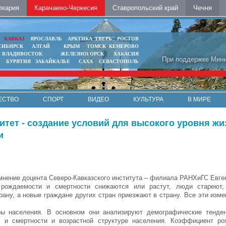
лкария
Карачаево-Черкесия
Ставропольский край
Чечня
Ь
КАВКАЗ
ЯРОСЛАВЛЬ
АРКТИКА
ТВЕРЬ
РОСТОВ
СИБИРСК
АЛТАЙ
КРЫМ
ТОМСК
КЕМЕРОВО
ВЛАДИВОСТОК
ЖЕЛЕЗНОГОРСК
ХАКАСИЯ
При поддержке Мини
БУРЯТИЯ
ЗАБАЙКАЛЬЕ
САХА
СЕВАСТОПОЛЬ
ЕСТВО
СПОРТ
ВИДЕО
КУЛЬТУРА
В МИРЕ
тет - создание условий для высокого уровня ж
и
мнение доцента Северо-Кавказского института – филиала РАНХиГС Евге
 рождаемости и смертности снижаются или растут, люди стареют,
рану, а новые граждане других стран приезжают в страну. Все эти изм
ры населения. В основном они анализируют демографические тенден
и и смертности и возрастной структуре населения. Коэффициент р