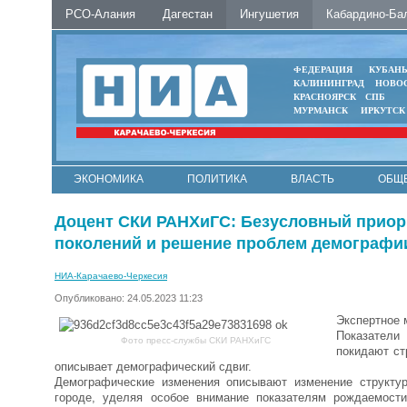
РСО-Алания
Дагестан
Ингушетия
Кабардино-Ба
ФЕДЕРАЦИЯ
КУБАН
КАЛИНИНГРАД
НОВО
КРАСНОЯРСК
СПБ
МУРМАНСК
ИРКУТСК
ЭКОНОМИКА
ПОЛИТИКА
ВЛАСТЬ
ОБЩ
Доцент СКИ РАНХиГС: Безусловный приори
поколений и решение проблем демографи
НИА-Карачаево-Черкесия
Опубликовано: 24.05.2023 11:23
Экспертное 
Показатели
Фото пресс-службы СКИ РАНХиГС
покидают ст
описывает демографический сдвиг.
Демографические изменения описывают изменение структу
городе, уделяя особое внимание показателям рождаемост