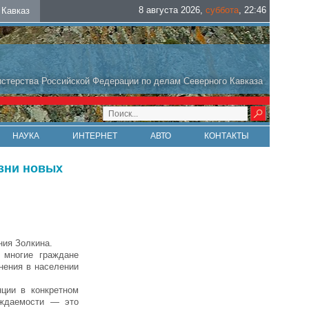
8 августа 2026
,
суббота
,
22
:
46
Кавказ
стерства Российской Федерации по делам Северного Кавказа
НАУКА
ИНТЕРНЕТ
АВТО
КОНТАКТЫ
изни новых
ния Золкина.
 многие граждане
енения в населении
ции в конкретном
ождаемости — это