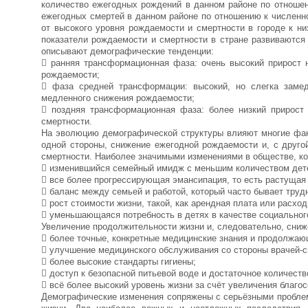
количество ежегодных рождений в данном районе по отноше
ежегодных смертей в данном районе по отношению к численн
от высокого уровня рождаемости и смертности в городе к н
показатели рождаемости и смертности в стране развиваются
описывают демографические тенденции:
 ранняя трансформационная фаза: очень высокий прирост 
рождаемости;
 фаза средней трансформации: высокий, но слегка заме
медленного снижения рождаемости;
 поздняя трансформационная фаза: более низкий прирост
смертности.
На эволюцию демографической структуры влияют многие фак
одной стороны, снижение ежегодной рождаемости и, с друго
смертности. Наиболее значимыми изменениями в обществе, к
 изменившийся семейный имидж с меньшим количеством дете
 все более прогрессирующая эмансипация, то есть растущая
 баланс между семьей и работой, который часто бывает трудн
 рост стоимости жизни, такой, как арендная плата или расход
 уменьшающаяся потребность в детях в качестве социальног
Увеличение продолжительности жизни и, следовательно, сниж
 более точные, конкретные медицинские знания и продолжаю
 улучшение медицинского обслуживания со стороны врачей-с
 более высокие стандарты гигиены;
 доступ к безопасной питьевой воде и достаточное количеств
 всё более высокий уровень жизни за счёт увеличения благос
Демографические изменения сопряжены с серьёзными проблем