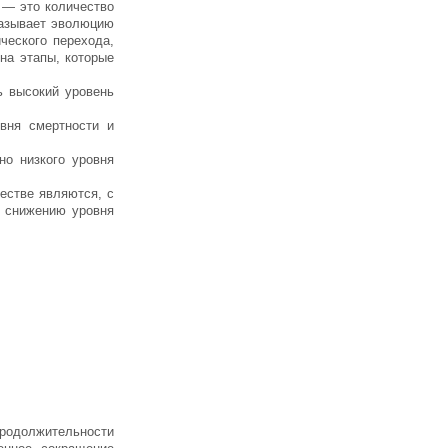
 — это количество
казывает эволюцию
ческого перехода,
на этапы, которые
ь высокий уровень
вня смертности и
но низкого уровня
естве являются, с
к снижению уровня
продолжительности