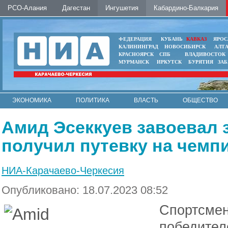
РСО-Алания
Дагестан
Ингушетия
Кабардино-Балкария
ФЕДЕРАЦИЯ
КУБАНЬ
КАВКАЗ
ЯРОС
КАЛИНИНГРАД
НОВОСИБИРСК
АЛТ
КРАСНОЯРСК
СПБ
ВЛАДИВОСТОК
МУРМАНСК
ИРКУТСК
БУРЯТИЯ
ЗА
ЭКОНОМИКА
ПОЛИТИКА
ВЛАСТЬ
ОБЩЕСТВО
АВТО
КОНТАКТЫ
Амид Эсеккуев завоевал 
получил путевку на чемп
НИА-Карачаево-Черкесия
Опубликовано: 18.07.2023 08:52
Спортсмен
победител