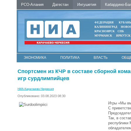
РСО-Алания
Дагестан
Ингушетия
Кабардино-Ба
ФЕДЕРАЦИЯ
КУБАН
КАЛИНИНГРАД
НОВО
КРАСНОЯРСК
СПБ
МУРМАНСК
ИРКУТСК
ЭКОНОМИКА
ПОЛИТИКА
ВЛАСТЬ
ОБЩ
Спортсмен из КЧР в составе сборной ком
игр сурдлимпийцев
НИА-Карачаево-Черкесия
Опубликовано: 03.08.2023 08:30
Игры «Мы вм
С приветств
Председател
Так, в сост
республики 
обладателем