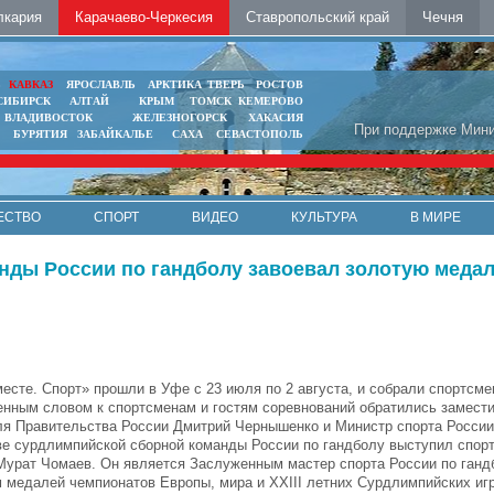
лкария
Карачаево-Черкесия
Ставропольский край
Чечня
Ь
КАВКАЗ
ЯРОСЛАВЛЬ
АРКТИКА
ТВЕРЬ
РОСТОВ
СИБИРСК
АЛТАЙ
КРЫМ
ТОМСК
КЕМЕРОВО
ВЛАДИВОСТОК
ЖЕЛЕЗНОГОРСК
ХАКАСИЯ
При поддержке Мини
БУРЯТИЯ
ЗАБАЙКАЛЬЕ
САХА
СЕВАСТОПОЛЬ
ЕСТВО
СПОРТ
ВИДЕО
КУЛЬТУРА
В МИРЕ
анды России по гандболу завоевал золотую меда
есте. Спорт» прошли в Уфе с 23 июля по 2 августа, и собрали спортсмен
енным словом к спортсменам и гостям соревнований обратились замест
я Правительства России Дмитрий Чернышенко и Министр спорта России
аве сурдлимпийской сборной команды России по гандболу выступил спор
Мурат Чомаев. Он является Заслуженным мастер спорта России по ганд
 медалей чемпионатов Европы, мира и XXIII летних Сурдлимпийских иг