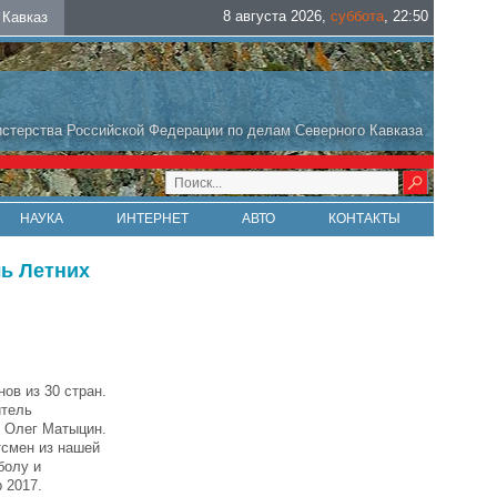
8 августа 2026
,
суббота
,
22
:
50
Кавказ
стерства Российской Федерации по делам Северного Кавказа
НАУКА
ИНТЕРНЕТ
АВТО
КОНТАКТЫ
ль Летних
ов из 30 стран.
итель
 Олег Матыцин.
тсмен из нашей
болу и
р 2017.