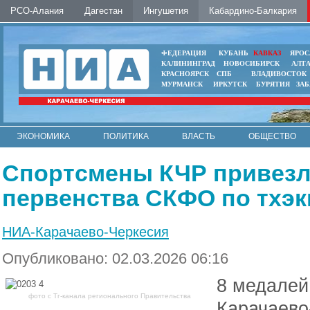
РСО-Алания
Дагестан
Ингушетия
Кабардино-Балкария
ФЕДЕРАЦИЯ
КУБАНЬ
КАВКАЗ
ЯРОС
КАЛИНИНГРАД
НОВОСИБИРСК
АЛТ
КРАСНОЯРСК
СПБ
ВЛАДИВОСТОК
МУРМАНСК
ИРКУТСК
БУРЯТИЯ
ЗА
ЭКОНОМИКА
ПОЛИТИКА
ВЛАСТЬ
ОБЩЕСТВО
АВТО
КОНТАКТЫ
Спортсмены КЧР привезл
первенства СКФО по тхэ
НИА-Карачаево-Черкесия
Опубликовано: 02.03.2026 06:16
8 медалей
фото с Тг-канала регионального Правительства
Карачаево