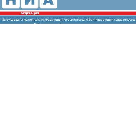
Использованы материалы Информационного агентства НИА «Федерация» свидетельство И
массовых коммуникаций (Роскомнадзор)