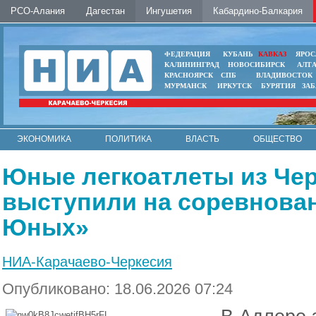
РСО-Алания
Дагестан
Ингушетия
Кабардино-Балкария
ФЕДЕРАЦИЯ
КУБАНЬ
КАВКАЗ
ЯРОС
КАЛИНИНГРАД
НОВОСИБИРСК
АЛТ
КРАСНОЯРСК
СПБ
ВЛАДИВОСТОК
МУРМАНСК
ИРКУТСК
БУРЯТИЯ
ЗА
ЭКОНОМИКА
ПОЛИТИКА
ВЛАСТЬ
ОБЩЕСТВО
АВТО
КОНТАКТЫ
Юные легкоатлеты из Чер
выступили на соревнова
Юных»
НИА-Карачаево-Черкесия
Опубликовано: 18.06.2026 07:24