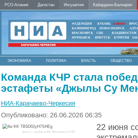
РСО-Алания
Дагестан
Ингушетия
Кабардино-Балкария
ФЕДЕРАЦИЯ
КУБАНЬ
КАВКАЗ
ЯРОС
КАЛИНИНГРАД
НОВОСИБИРСК
АЛТ
КРАСНОЯРСК
СПБ
ВЛАДИВОСТОК
МУРМАНСК
ИРКУТСК
БУРЯТИЯ
ЗА
ЭКОНОМИКА
ПОЛИТИКА
ВЛАСТЬ
ОБЩЕСТВО
АВТО
КОНТАКТЫ
Команда КЧР стала побе
эстафеты «Джылы Су Мен
НИА-Карачаево-Черкесия
Опубликовано: 26.06.2026 06:35
22 июня с
фото с группы в ВК Минспорта КЧР
экстремал