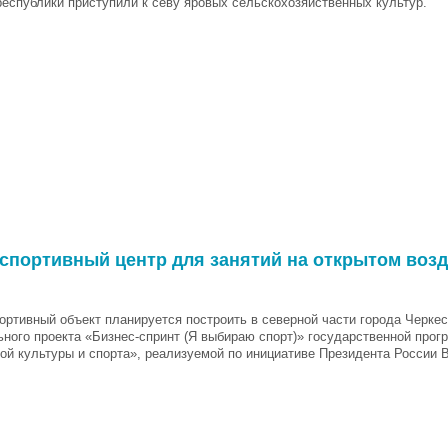
республики приступили к севу яровых сельскохозяйственных культур.
портивный центр для занятий на открытом возд
ортивный объект планируется построить в северной части города Черкес
ного проекта «Бизнес-спринт (Я выбираю спорт)» государственной прог
ой культуры и спорта», реализуемой по инициативе Президента России 