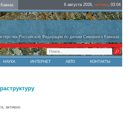
6 августа 2026
,
четверг
,
03
:
04
Кавказ
стерства Российской Федерации по делам Северного Кавказа
НАУКА
ИНТЕРНЕТ
АВТО
КОНТАКТЫ
раструктуру
а, активно