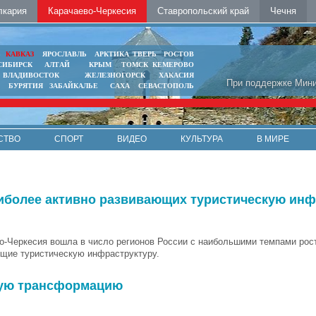
лкария
Карачаево-Черкесия
Ставропольский край
Чечня
Ь
КАВКАЗ
ЯРОСЛАВЛЬ
АРКТИКА
ТВЕРЬ
РОСТОВ
СИБИРСК
АЛТАЙ
КРЫМ
ТОМСК
КЕМЕРОВО
ВЛАДИВОСТОК
ЖЕЛЕЗНОГОРСК
ХАКАСИЯ
При поддержке Мини
БУРЯТИЯ
ЗАБАЙКАЛЬЕ
САХА
СЕВАСТОПОЛЬ
СТВО
СПОРТ
ВИДЕО
КУЛЬТУРА
В МИРЕ
аиболее активно развивающих туристическую инф
о-Черкесия вошла в число регионов России с наибольшими темпами рост
щие туристическую инфраструктуру.
вую трансформацию