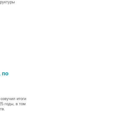
труктуры
 по
озвучил итоги
5 годы, в том
тв.