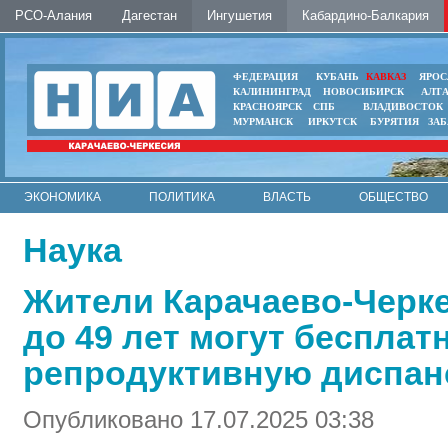
РСО-Алания
Дагестан
Ингушетия
Кабардино-Балкария
ФЕДЕРАЦИЯ
КУБАНЬ
КАВКАЗ
ЯРОС
КАЛИНИНГРАД
НОВОСИБИРСК
АЛТ
КРАСНОЯРСК
СПБ
ВЛАДИВОСТОК
МУРМАНСК
ИРКУТСК
БУРЯТИЯ
ЗА
ЭКОНОМИКА
ПОЛИТИКА
ВЛАСТЬ
ОБЩЕСТВО
АВТО
КОНТАКТЫ
Наука
Жители Карачаево-Черке
до 49 лет могут бесплат
репродуктивную диспа
Опубликовано 17.07.2025 03:38