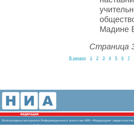
учит
общест
Мадине 
Страница 3
В начало
1
2
3
4
5
6
7
Использованы материалы Информационного агентства НИА «Федерация» свидетельство И
массовых коммуникаций (Роскомнадзор)