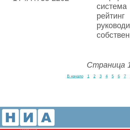
система
рейтин
руковод
собствен
Страница 1
В начало
1
2
3
4
5
6
7