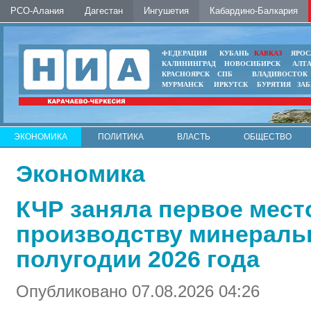
РСО-Алания
Дагестан
Ингушетия
Кабардино-Балкария
ФЕДЕРАЦИЯ
КУБАНЬ
КАВКАЗ
ЯРОС
КАЛИНИНГРАД
НОВОСИБИРСК
АЛТ
КРАСНОЯРСК
СПБ
ВЛАДИВОСТОК
МУРМАНСК
ИРКУТСК
БУРЯТИЯ
ЗА
ЭКОНОМИКА
ПОЛИТИКА
ВЛАСТЬ
ОБЩЕСТВО
АВТО
КОНТАКТЫ
Экономика
КЧР заняла первое мест
производству минераль
полугодии 2026 года
Опубликовано 07.08.2026 04:26