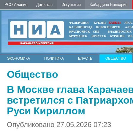
РСО-Алания
Дагестан
Ингушетия
Кабардино-Балкария
ФЕДЕРАЦИЯ
КУБАНЬ
КАВКАЗ
ЯРОС
КАЛИНИНГРАД
НОВОСИБИРСК
АЛТ
КРАСНОЯРСК
СПБ
ВЛАДИВОСТОК
МУРМАНСК
ИРКУТСК
БУРЯТИЯ
ЗА
ЭКОНОМИКА
ПОЛИТИКА
ВЛАСТЬ
ОБЩЕСТВО
АВТО
КОНТАКТЫ
Общество
В Москве глава Карачае
встретился с Патриархо
Руси Кириллом
Опубликовано 27.05.2026 07:23