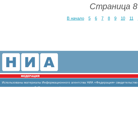
Страница 8
В начало
5
6
7
8
9
10
11
Использованы материалы Информационного агентства НИА «Федерация» свидетельство И
массовых коммуникаций (Роскомнадзор)