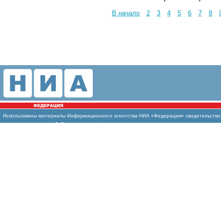
В начало
2
3
4
5
6
7
8
Использованы материалы Информационного агентства НИА «Федерация» свидетельство И
массовых коммуникаций (Роскомнадзор)