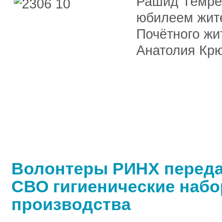
Рашид Темрез
юбилеем жите
Почётного жи
Анатолия Крю
Волонтеры РИНХ переда
СВО гигиенические наб
производства