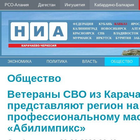
РСО-Алания
Дагестан
Ингушетия
Кабардино-Балкария
ФЕДЕРАЦИЯ
КУБАНЬ
КАВКАЗ
ЯРОС
КАЛИНИНГРАД
НОВОСИБИРСК
АЛТ
КРАСНОЯРСК
СПБ
ВЛАДИВОСТОК
МУРМАНСК
ИРКУТСК
БУРЯТИЯ
ЗА
ЭКОНОМИКА
ПОЛИТИКА
ВЛАСТЬ
ОБЩЕСТВО
АВТО
КОНТАКТЫ
Общество
Ветераны СВО из Карач
представляют регион на
профессиональному мас
«Абилимпикс»