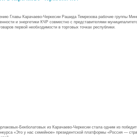
ению Главы Карачаево-Черкесии Рашида Темрезова рабочие группы Мин
нности и энергетики КЧР совместно с представителями муниципалитет
товаров первой необходимости в торговых точках республики.
рлаковых-Бекболатовых из Карачаево-Черкесии стала одним из победит
онкурса «Это у нас семейное» президентской платформы «Россия — стр