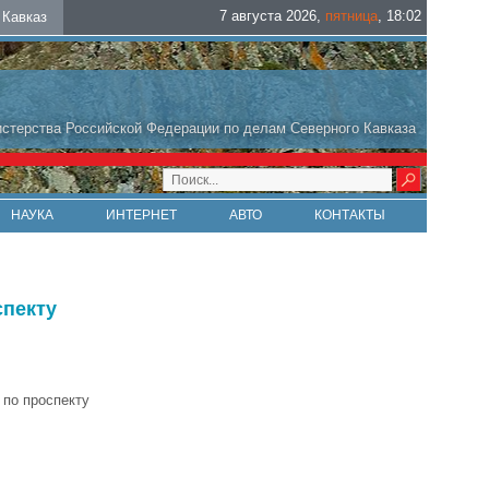
7 августа 2026
,
пятница
,
18
:
02
Кавказ
стерства Российской Федерации по делам Северного Кавказа
НАУКА
ИНТЕРНЕТ
АВТО
КОНТАКТЫ
спекту
 по проспекту