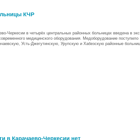
ольницы КЧР
ево-Черкесии в четырёх центральных районных больницах введена в эк
современного медицинского оборудования. Медоборудование поступило 
чаевскую, Усть-Джегутинскую, Урупскую и Хабезскую районные больни
и в Карачаево-Черкесии нет