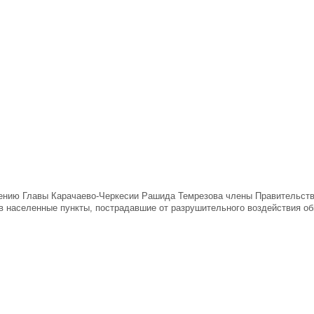
ению Главы Карачаево-Черкесии Рашида Темрезова члены Правительств
в населенные пункты, пострадавшие от разрушительного воздействия о