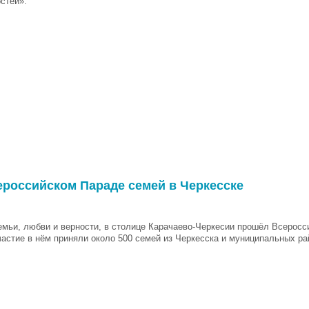
стей».
ероссийском Параде семей в Черкесске
емьи, любви и верности, в столице Карачаево-Черкесии прошёл Всеросс
частие в нём приняли около 500 семей из Черкесска и муниципальных ра