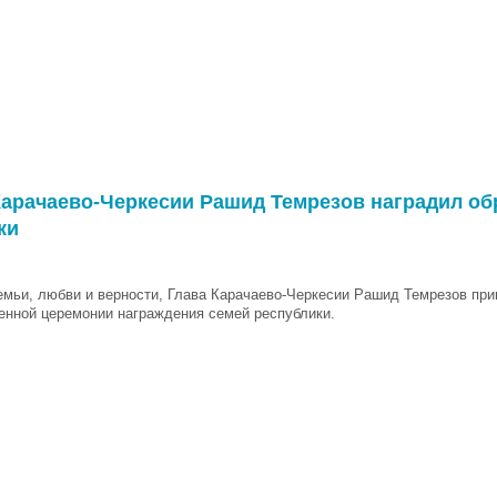
 Карачаево-Черкесии Рашид Темрезов наградил о
ки
емьи, любви и верности, Глава Карачаево-Черкесии Рашид Темрезов при
енной церемонии награждения семей республики.