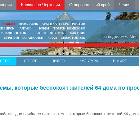
лкария
Карачаево-Черкесия
Ставропольский край
Чечня
Ь
КАВКАЗ
ЯРОСЛАВЛЬ
АРКТИКА
ТВЕРЬ
РОСТОВ
СИБИРСК
АЛТАЙ
КРЫМ
ТОМСК
КЕМЕРОВО
ВЛАДИВОСТОК
ЖЕЛЕЗНОГОРСК
ХАКАСИЯ
При поддержке Мини
БУРЯТИЯ
ЗАБАЙКАЛЬЕ
САХА
СЕВАСТОПОЛЬ
СТВО
СПОРТ
ВИДЕО
КУЛЬТУРА
В МИРЕ
темы, которые беспокоят жителей 64 дома по про
собаки - две наиболее важные темы, которые беспокоят жителей 64 дома