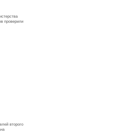
истерства
ов проверили
елей второго
ана