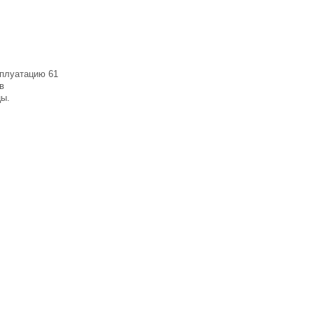
сплуатацию 61
в
цы.