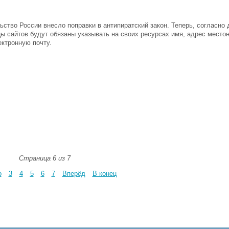
ьство России внесло поправки в антипиратский закон. Теперь, согласно 
ы сайтов будут обязаны указывать на своих ресурсах имя, адрес место
ектронную почту.
Страница 6 из 7
о
3
4
5
6
7
Вперёд
В конец