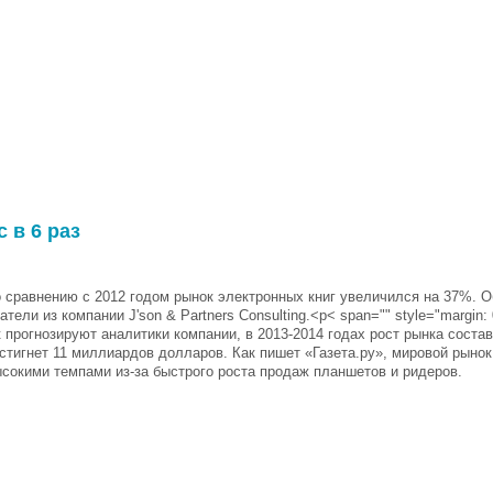
 в 6 раз
о сравнению с 2012 годом рынок электронных книг увеличился на 37%. 
тели из компании J'son & Partners Consulting.<p< span="" style="margin: 
к прогнозируют аналитики компании, в 2013-2014 годах рост рынка состав
стигнет 11 миллиардов долларов. Как пишет «Газета.ру», мировой рыно
ысокими темпами из-за быстрого роста продаж планшетов и ридеров.