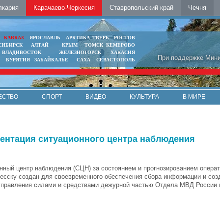
лкария
Карачаево-Черкесия
Ставропольский край
Чечня
Ь
КАВКАЗ
ЯРОСЛАВЛЬ
АРКТИКА
ТВЕРЬ
РОСТОВ
СИБИРСК
АЛТАЙ
КРЫМ
ТОМСК
КЕМЕРОВО
ВЛАДИВОСТОК
ЖЕЛЕЗНОГОРСК
ХАКАСИЯ
При поддержке Мини
БУРЯТИЯ
ЗАБАЙКАЛЬЕ
САХА
СЕВАСТОПОЛЬ
ЕСТВО
СПОРТ
ВИДЕО
КУЛЬТУРА
В МИРЕ
зентация ситуационного центра наблюдения
нный центр наблюдения (СЦН) за состоянием и прогнозированием операт
ркесску создан для своевременного обеспечения сбора информации и соз
управления силами и средствами дежурной частью Отдела МВД России по